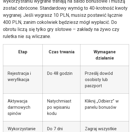
wykorzystaniu wygrane trafiają na saldo bonusowe i muszą
zostać obrócone. Standardowy wymóg to 40-krotność kwoty
wygranej. Jeśli wygrasz 10 PLN, musisz postawić łącznie
400 PLN, zanim cokolwiek będziesz mógł wypłacić. Do
obrotu liczą się tylko gry slotowe – zakłady na żywo czy
ruletka nie są wliczane.
Etap
Czas trwania
Wymagane
działanie
Rejestracja i
Do 48 godzin
Prześlij dowód
weryfikacja
osobisty lub
paszport
Aktywacja
Natychmiast
Kliknij „Odbierz” w
darmowych
po wpisaniu
panelu bonusów
spinów
kodu
Wykorzystanie
Do 7 dni
Zagraj wszystkie