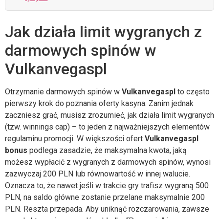
Jak działa limit wygranych z
darmowych spinów w
Vulkanvegaspl
Otrzymanie darmowych spinów w
Vulkanvegaspl
to często
pierwszy krok do poznania oferty kasyna. Zanim jednak
zaczniesz grać, musisz zrozumieć, jak działa limit wygranych
(tzw. winnings cap) – to jeden z najważniejszych elementów
regulaminu promocji. W większości ofert
Vulkanvegaspl
bonus
podlega zasadzie, że maksymalna kwota, jaką
możesz wypłacić z wygranych z darmowych spinów, wynosi
zazwyczaj 200 PLN lub równowartość w innej walucie.
Oznacza to, że nawet jeśli w trakcie gry trafisz wygraną 500
PLN, na saldo główne zostanie przelane maksymalnie 200
PLN. Reszta przepada. Aby uniknąć rozczarowania, zawsze