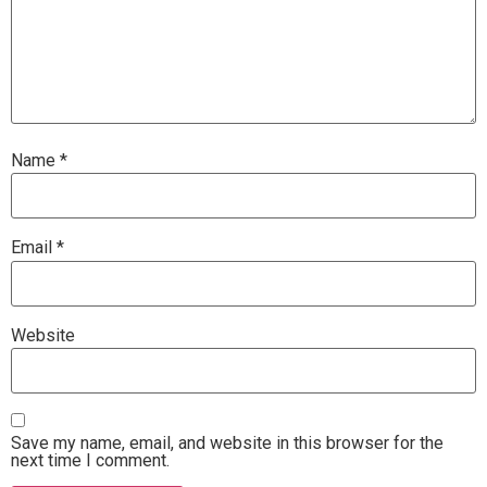
Name
*
Email
*
Website
Save my name, email, and website in this browser for the
next time I comment.