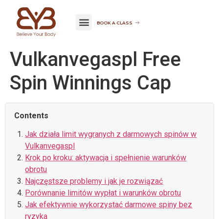
BOOK A CLASS
Vulkanvegaspl Free
Spin Winnings Cap
Contents
Jak działa limit wygranych z darmowych spinów w
Vulkanvegaspl
Krok po kroku: aktywacja i spełnienie warunków
obrotu
Najczęstsze problemy i jak je rozwiązać
Porównanie limitów wypłat i warunków obrotu
Jak efektywnie wykorzystać darmowe spiny bez
ryzyka