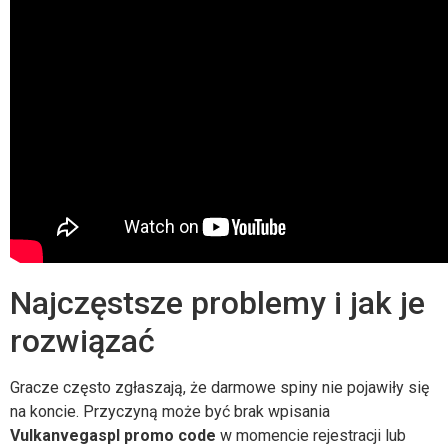
Najczęstsze problemy i jak je
rozwiązać
Gracze często zgłaszają, że darmowe spiny nie pojawiły się
na koncie. Przyczyną może być brak wpisania
Vulkanvegaspl promo code
w momencie rejestracji lub