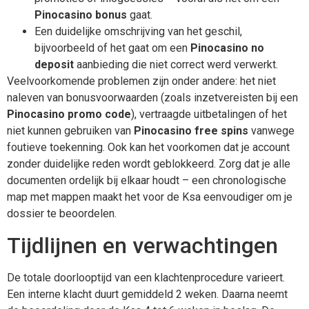
Pinocasino bonus
gaat.
Een duidelijke omschrijving van het geschil,
bijvoorbeeld of het gaat om een
Pinocasino no
deposit
aanbieding die niet correct werd verwerkt.
Veelvoorkomende problemen zijn onder andere: het niet
naleven van bonusvoorwaarden (zoals inzetvereisten bij een
Pinocasino promo code
), vertraagde uitbetalingen of het
niet kunnen gebruiken van
Pinocasino free spins
vanwege
foutieve toekenning. Ook kan het voorkomen dat je account
zonder duidelijke reden wordt geblokkeerd. Zorg dat je alle
documenten ordelijk bij elkaar houdt – een chronologische
map met mappen maakt het voor de Ksa eenvoudiger om je
dossier te beoordelen.
Tijdlijnen en verwachtingen
De totale doorlooptijd van een klachtenprocedure varieert.
Een interne klacht duurt gemiddeld 2 weken. Daarna neemt