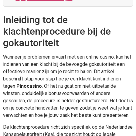
Inleiding tot de
klachtenprocedure bij de
gokautoriteit
Wanneer je problemen ervaart met een online casino, kan het
indienen van een klacht bij de bevoegde gokautoriteit een
effectieve manier zijn om je recht te halen. Dit artikel
beschrijft stap voor stap hoe je een klacht kunt indienen
tegen
Pinocasino
. Of het nu gaat om niet-uitbetaalde
winsten, onduidelijke bonusvoorwaarden of andere
geschillen, de procedure is helder gestructureerd. Het doel is
om je concrete handvatten te geven zodat je weet wat je kunt
verwachten en hoe je jouw zaak het beste kunt presenteren.
De klachtenprocedure richt zich specifiek op de Nederlandse
Kansspelautoriteit (Ksa), die toezicht houdt op legale