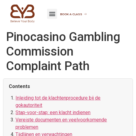
BOOK A CLASS
Pinocasino Gambling
Commission
Complaint Path
Contents
Inleiding tot de klachtenprocedure bij de
gokautoriteit
Stap-voor-stap: een klacht indienen
Vereiste documenten en veelvoorkomende
problemen
Tijdlijnen en verwachtingen