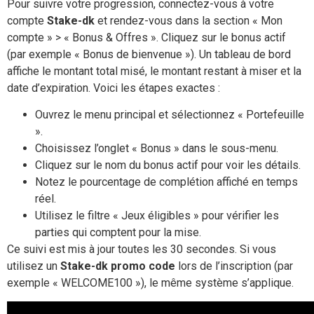
Pour suivre votre progression, connectez-vous à votre
compte
Stake-dk
et rendez-vous dans la section « Mon
compte » > « Bonus & Offres ». Cliquez sur le bonus actif
(par exemple « Bonus de bienvenue »). Un tableau de bord
affiche le montant total misé, le montant restant à miser et la
date d’expiration. Voici les étapes exactes :
Ouvrez le menu principal et sélectionnez « Portefeuille
».
Choisissez l’onglet « Bonus » dans le sous-menu.
Cliquez sur le nom du bonus actif pour voir les détails.
Notez le pourcentage de complétion affiché en temps
réel.
Utilisez le filtre « Jeux éligibles » pour vérifier les
parties qui comptent pour la mise.
Ce suivi est mis à jour toutes les 30 secondes. Si vous
utilisez un
Stake-dk promo code
lors de l’inscription (par
exemple « WELCOME100 »), le même système s’applique.