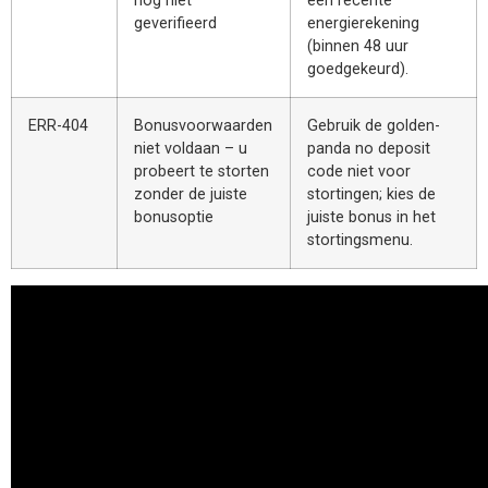
nog niet
een recente
geverifieerd
energierekening
(binnen 48 uur
goedgekeurd).
ERR-404
Bonusvoorwaarden
Gebruik de golden-
niet voldaan – u
panda no deposit
probeert te storten
code niet voor
zonder de juiste
stortingen; kies de
bonusoptie
juiste bonus in het
stortingsmenu.