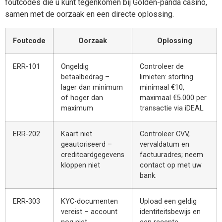
foutcodes die u kunt tegenkomen bij Golden-panda casino,
samen met de oorzaak en een directe oplossing.
Foutcode
Oorzaak
Oplossing
ERR-101
Ongeldig
Controleer de
betaalbedrag –
limieten: storting
lager dan minimum
minimaal €10,
of hoger dan
maximaal €5.000 per
maximum
transactie via iDEAL.
ERR-202
Kaart niet
Controleer CVV,
geautoriseerd –
vervaldatum en
creditcardgegevens
factuuradres; neem
kloppen niet
contact op met uw
bank.
ERR-303
KYC-documenten
Upload een geldig
vereist – account
identiteitsbewijs en