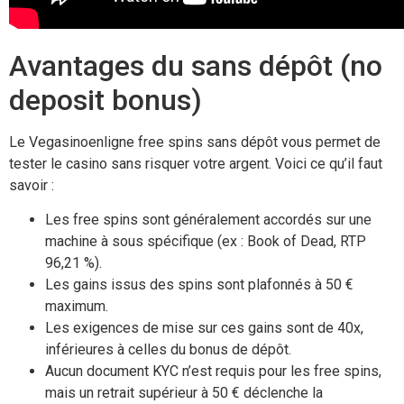
Avantages du sans dépôt (no
deposit bonus)
Le Vegasinoenligne free spins sans dépôt vous permet de
tester le casino sans risquer votre argent. Voici ce qu’il faut
savoir :
Les free spins sont généralement accordés sur une
machine à sous spécifique (ex : Book of Dead, RTP
96,21 %).
Les gains issus des spins sont plafonnés à 50 €
maximum.
Les exigences de mise sur ces gains sont de 40x,
inférieures à celles du bonus de dépôt.
Aucun document KYC n’est requis pour les free spins,
mais un retrait supérieur à 50 € déclenche la