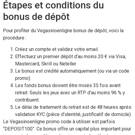
Étapes et conditions du
bonus de dépôt
Pour profiter du Vegasinoenligne bonus de dépôt, voici la
procédure :
Créez un compte et validez votre email.
Effectuez un premier dépôt d’au moins 20 € via Visa,
Mastercard, Skrill ou Neteller.
Le bonus est crédité automatiquement (ou via un code
promo).
Les fonds bonus doivent être misés 35 fois avant
retrait. Seuls les jeux avec un RTP d’au moins 96 % y
contribuent.
Le délai de traitement du retrait est de 48 heures après
validation KYC (pièce d’identité, justificatif de domicile).
Le Vegasinoenligne promo code à utiliser est parfois
“DEPOSIT100”. Ce bonus offre un capital plus important pour