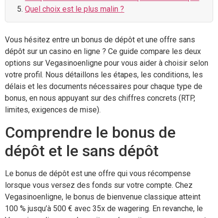
Quel choix est le plus malin ?
Vous hésitez entre un bonus de dépôt et une offre sans
dépôt sur un casino en ligne ? Ce guide compare les deux
options sur Vegasinoenligne pour vous aider à choisir selon
votre profil. Nous détaillons les étapes, les conditions, les
délais et les documents nécessaires pour chaque type de
bonus, en nous appuyant sur des chiffres concrets (RTP,
limites, exigences de mise).
Comprendre le bonus de
dépôt et le sans dépôt
Le bonus de dépôt est une offre qui vous récompense
lorsque vous versez des fonds sur votre compte. Chez
Vegasinoenligne, le bonus de bienvenue classique atteint
100 % jusqu’à 500 € avec 35x de wagering. En revanche, le