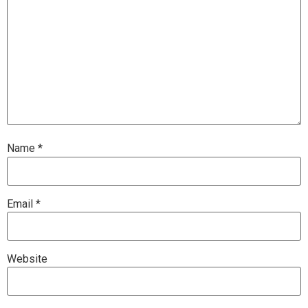
Name
*
Email
*
Website