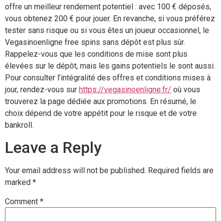
offre un meilleur rendement potentiel : avec 100 € déposés,
vous obtenez 200 € pour jouer. En revanche, si vous préférez
tester sans risque ou si vous êtes un joueur occasionnel, le
Vegasinoenligne free spins sans dépôt est plus sûr.
Rappelez-vous que les conditions de mise sont plus
élevées sur le dépôt, mais les gains potentiels le sont aussi.
Pour consulter l’intégralité des offres et conditions mises à
jour, rendez-vous sur
https://vegasinoenligne.fr/
où vous
trouverez la page dédiée aux promotions. En résumé, le
choix dépend de votre appétit pour le risque et de votre
bankroll.
Leave a Reply
Your email address will not be published.
Required fields are
marked
*
Comment
*