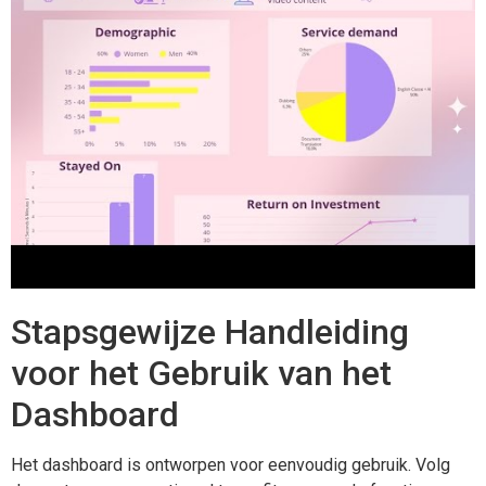
Stapsgewijze Handleiding
voor het Gebruik van het
Dashboard
Het dashboard is ontworpen voor eenvoudig gebruik. Volg