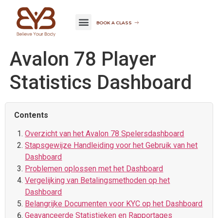
BOOK A CLASS
Avalon 78 Player
Statistics Dashboard
Contents
Overzicht van het Avalon 78 Spelersdashboard
Stapsgewijze Handleiding voor het Gebruik van het
Dashboard
Problemen oplossen met het Dashboard
Vergelijking van Betalingsmethoden op het
Dashboard
Belangrijke Documenten voor KYC op het Dashboard
Geavanceerde Statistieken en Rapportages